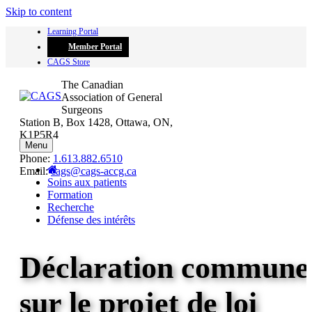
Skip to content
Learning Portal
Member Portal
CAGS Store
The Canadian
Association of General
Surgeons
Station B, Box 1428, Ottawa, ON,
K1P5R4
Menu
Phone:
1.613.882.6510
Email:
cags@cags-accg.ca
Soins aux patients
Formation
Recherche
Défense des intérêts
Déclaration commune
sur le projet de loi